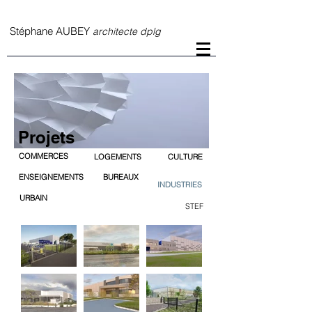
S
téphane AUBEY
architecte dplg
Projets
COMMERCES
LOGEMENTS
CULTURE
ENSEIGNEMENTS
BUREAUX
INDUSTRIES
URBAIN
STEF