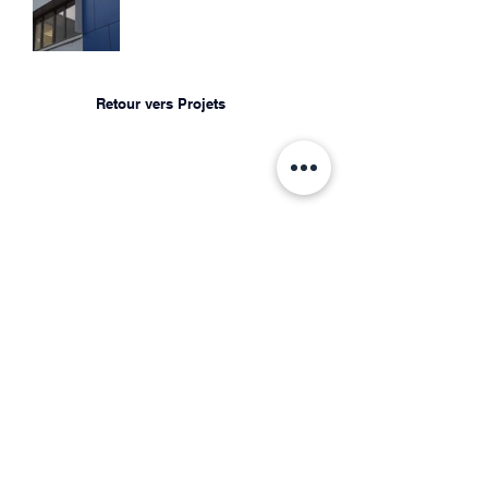
Retour vers Projets
Stéphane Aubey
Stéphane AUBEY est une agence d'architecture
créée en 1998.
Forte de son développement, elle réunit
aujourd'hui 5 architectes et de nombreux
partenaires.
Agence
Projets
Partenaires
Contact
4, rue d'Isly - Lyon 04