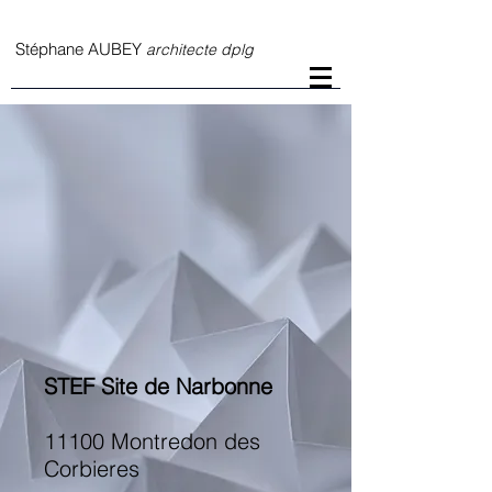
S
téphane AUBEY
architecte dplg
STEF Site de Narbonne
11100 Montredon des
Corbieres