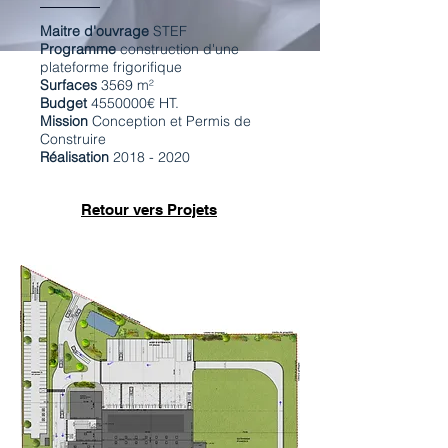
Maitre d'ouvrage
STEF
Programme
construction d'une
plateforme frigorifique
Surfaces
3569 m²
Budget
4550000
€ HT.
Mission
Conception et Permis de
Construire
Réalisation
2018 - 2020
Retour vers Projets