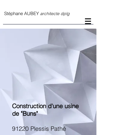
S
téphane AUBEY
architecte dplg
Construction d'une usine
de "Buns"
91220 Plessis Pathé