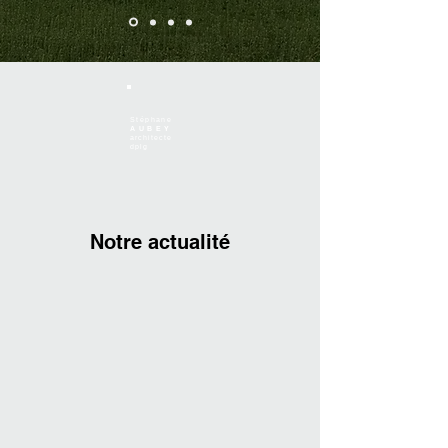
Stéphane
AUBEY
architecte
dplg
Notre actualité