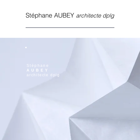
S
téphane AUBEY
architecte dplg
Stéphane
AUBEY
architecte dplg
Vue bureaux