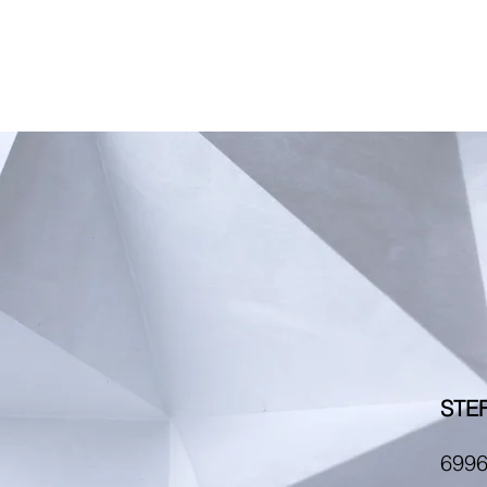
Home
Agence
Pro
STEF
6996