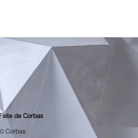
jets
Partenaires
Contact
 site de Corbas
0 Corbas