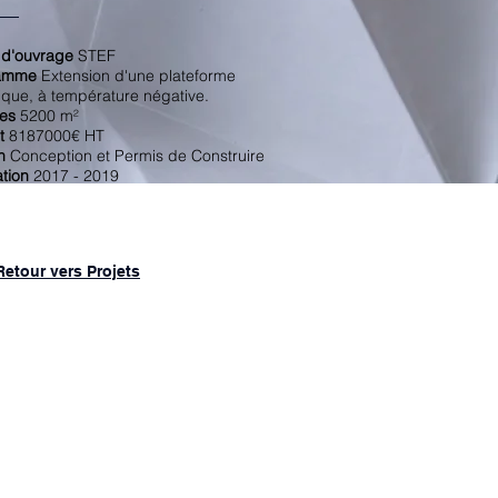
 d'ouvrage
STEF
amme
Extension d'une plateforme
ifique, à température négative.
es
5200 m²
t
8187000€ HT
n
Conception et Permis de Construire
ation
2017 - 2019
Retour vers Projets