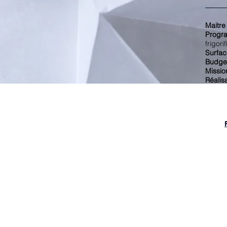
Maitre
Progr
frigor
Surfac
Budge
Missio
Réalis