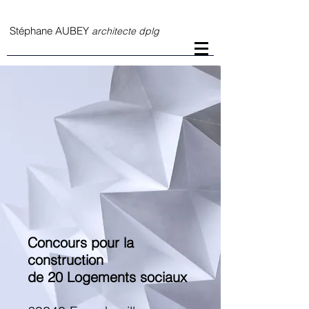
S
téphane AUBEY
architecte dplg
Concours pour la
construction
de 20 Logements sociaux