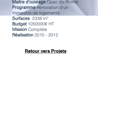
Maitre d'ouvrage
Opac du Rhône
Programme
Rénovation d'un
immeuble de logements
Surfaces
2338 m²
Budget
1050000
€ HT
Mission
Complète
Réalisation
2010 - 2012
Retour vers Projets
Vue d'ensemble