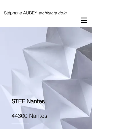
S
téphane AUBEY
architecte dplg
STEF Nantes
44300 Nantes